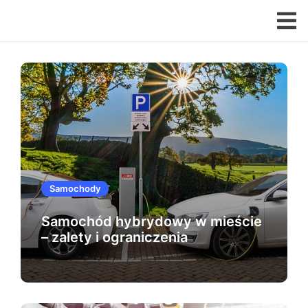
Przejdź
do
MOTOZONA
treści
Samochody
Samochód hybrydowy w mieście
– zalety i ograniczenia