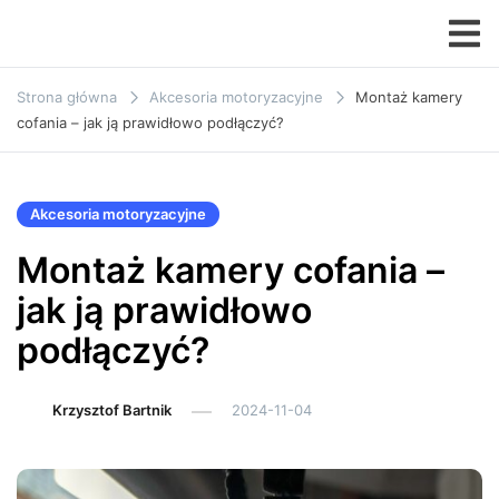
Przejdź
do
MOTOZONA
treści
Strona główna
Akcesoria motoryzacyjne
Montaż kamery
cofania – jak ją prawidłowo podłączyć?
Akcesoria motoryzacyjne
Montaż kamery cofania –
jak ją prawidłowo
podłączyć?
Krzysztof Bartnik
2024-11-04