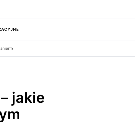
ZACYJNE
waniem?
– jakie
zym