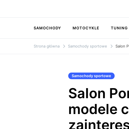
Przejdź
do
MOTOZONA
treści
SAMOCHODY
MOTOCYKLE
TUNING
Strona główna
Samochody sportowe
Salon P
Samochody sportowe
Salon Po
modele c
zainter