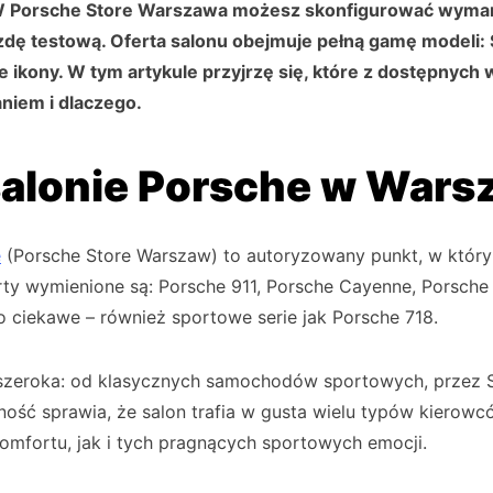
. W Porsche Store Warszawa możesz skonfigurować wyma
zdę testową. Oferta salonu obejmuje pełną gamę modeli: 
e ikony. W tym artykule przyjrzę się, które z dostępnych 
niem i dlaczego.
alonie Porsche w Wars
e
(Porsche Store Warszaw) to autoryzowany punkt, w któr
erty wymienione są: Porsche 911, Porsche Cayenne, Porsch
 ciekawe – również sportowe serie jak Porsche 718.
e szeroka: od klasycznych samochodów sportowych, przez
ność sprawia, że salon trafia w gusta wielu typów kiero
mfortu, jak i tych pragnących sportowych emocji.