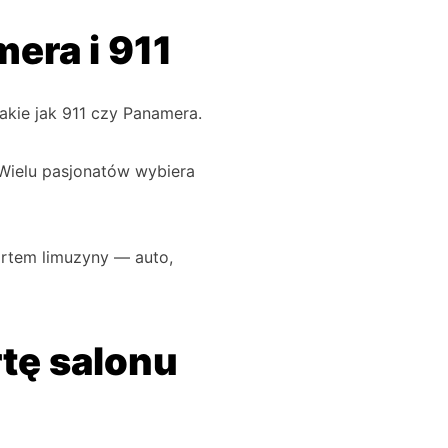
era i 911
takie jak 911 czy Panamera.
Wielu pasjonatów wybiera
ortem limuzyny — auto,
tę salonu