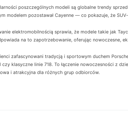
ularności poszczególnych modeli są globalne trendy sprze
zym modelem pozostawał Cayenne — co pokazuje, że SUV‑y
anie elektromobilnością sprawia, że modele takie jak Tay
dpowiada na to zapotrzebowanie, oferując nowoczesne, eko
klienci zafascynowani tradycją i sportowym duchem Porsche
1 czy klasyczne linie 718. To łączenie nowoczesności z dz
sowa i atrakcyjna dla różnych grup odbiorców.