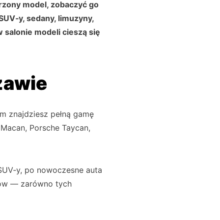
rzony model, zobaczyć go
SUV‑y, sedany, limuzyny,
w salonie modeli cieszą się
zawie
ym znajdziesz pełną gamę
e Macan, Porsche Taycan,
 SUV‑y, po nowoczesne auta
wców — zarówno tych